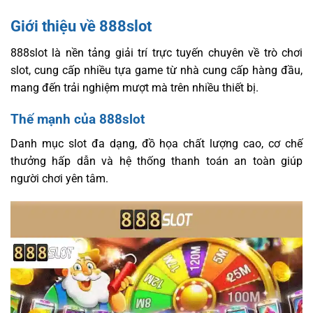
Giới thiệu về 888slot
888slot là nền tảng giải trí trực tuyến chuyên về trò chơi
slot, cung cấp nhiều tựa game từ nhà cung cấp hàng đầu,
mang đến trải nghiệm mượt mà trên nhiều thiết bị.
Thế mạnh của 888slot
Danh mục slot đa dạng, đồ họa chất lượng cao, cơ chế
thưởng hấp dẫn và hệ thống thanh toán an toàn giúp
người chơi yên tâm.