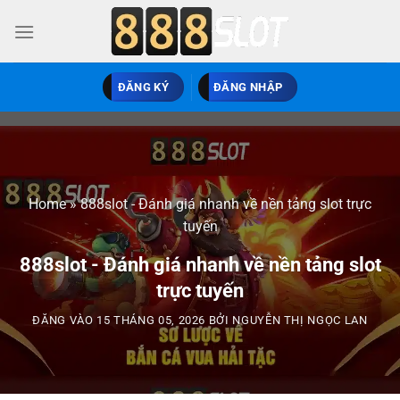
ĐĂNG KÝ
ĐĂNG NHẬP
Home
»
888slot - Đánh giá nhanh về nền tảng slot trực
tuyến
888slot - Đánh giá nhanh về nền tảng slot
trực tuyến
ĐĂNG VÀO
15 THÁNG 05, 2026
BỞI
NGUYỄN THỊ NGỌC LAN