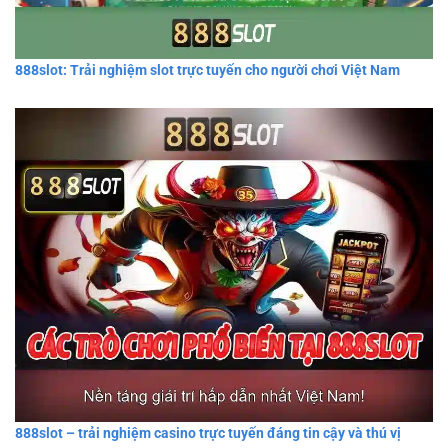
888slot: Trải nghiệm slot trực tuyến cho người chơi Việt Nam
888slot – trải nghiệm casino trực tuyến đáng tin cậy và thú vị