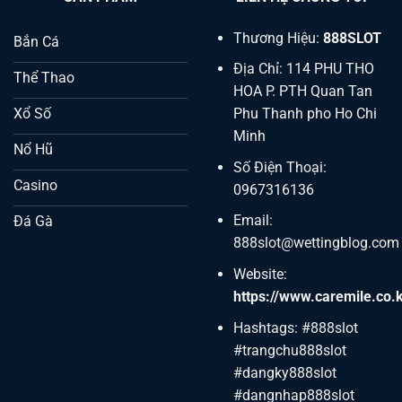
Thương Hiệu:
888SLOT
Bắn Cá
Địa Chỉ: 114 PHU THO
Thể Thao
HOA P. PTH Quan Tan
Phu Thanh pho Ho Chi
Xổ Số
Minh
Nổ Hũ
Số Điện Thoại:
Casino
0967316136
Email:
Đá Gà
888slot@wettingblog.com
Website:
https://www.caremile.co.
Hashtags: #888slot
#trangchu888slot
#dangky888slot
#dangnhap888slot