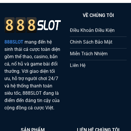
VỀ CHÚNG TÔI
Điều Khoản Điều Kiện
Chính Sách Bảo Mật
888SLOT
mang đến hệ
sinh thái cá cược toàn diện
Miễn Trách Nhiệm
gồm thể thao, casino, bắn
cá, nổ hũ và game bài đổi
Liên Hệ
thưởng. Với giao diện tối
ưu, hỗ trợ người chơi 24/7
và hệ thống thanh toán
siêu tốc, 888SLOT đang là
điểm đến đáng tin cậy của
cộng đồng cá cược Việt.
SẢN PHẨM
LIÊN HỆ CHÚNG TÔI