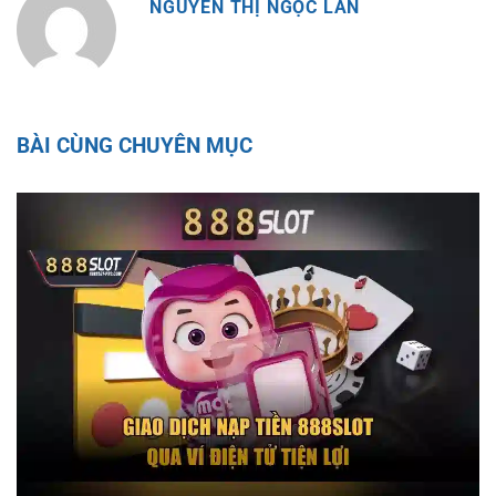
NGUYỄN THỊ NGỌC LAN
BÀI CÙNG CHUYÊN MỤC