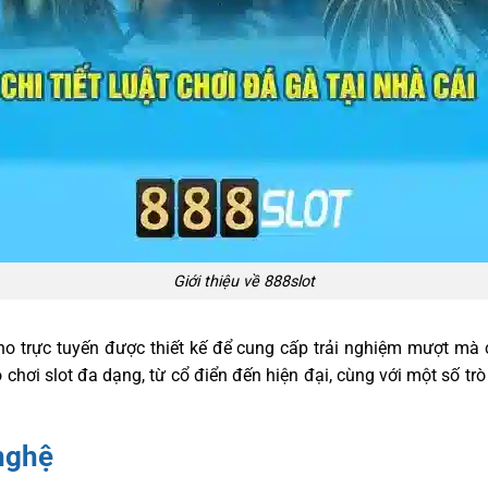
Giới thiệu về 888slot
ino trực tuyến được thiết kế để cung cấp trải nghiệm mượt mà
ò chơi slot đa dạng, từ cổ điển đến hiện đại, cùng với một số t
nghệ