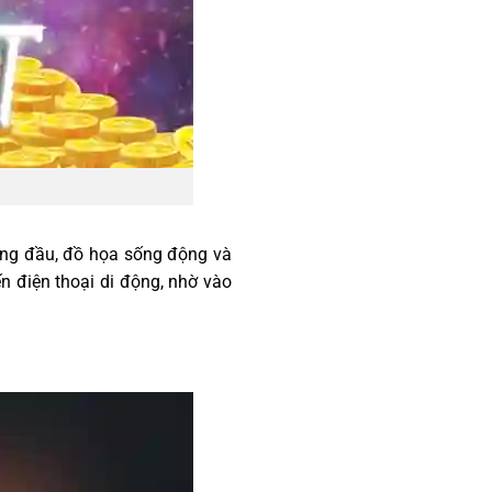
 hàng đầu, đồ họa sống động và
ến điện thoại di động, nhờ vào