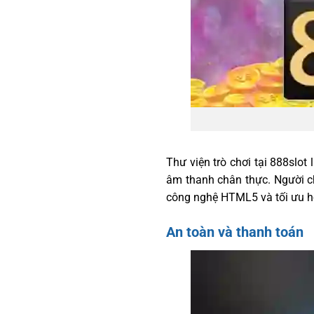
Thư viện trò chơi tại 888slot
âm thanh chân thực. Người chơ
công nghệ HTML5 và tối ưu hó
An toàn và thanh toán