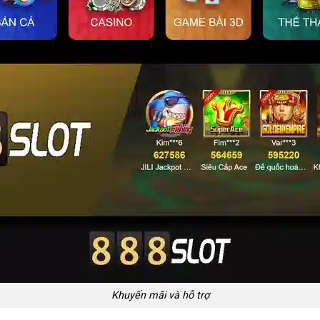
Khuyến mãi và hỗ trợ