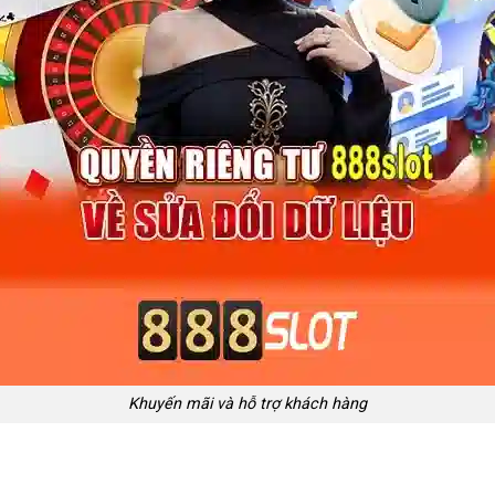
Khuyến mãi và hỗ trợ khách hàng