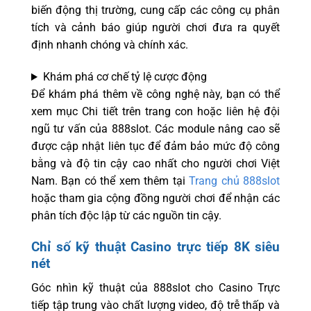
biến động thị trường, cung cấp các công cụ phân
tích và cảnh báo giúp người chơi đưa ra quyết
định nhanh chóng và chính xác.
Khám phá cơ chế tỷ lệ cược động
Để khám phá thêm về công nghệ này, bạn có thể
xem mục Chi tiết trên trang con hoặc liên hệ đội
ngũ tư vấn của 888slot. Các module nâng cao sẽ
được cập nhật liên tục để đảm bảo mức độ công
bằng và độ tin cậy cao nhất cho người chơi Việt
Nam. Bạn có thể xem thêm tại
Trang chủ 888slot
hoặc tham gia cộng đồng người chơi để nhận các
phân tích độc lập từ các nguồn tin cậy.
Chỉ số kỹ thuật Casino trực tiếp 8K siêu
nét
Góc nhìn kỹ thuật của 888slot cho Casino Trực
tiếp tập trung vào chất lượng video, độ trễ thấp và