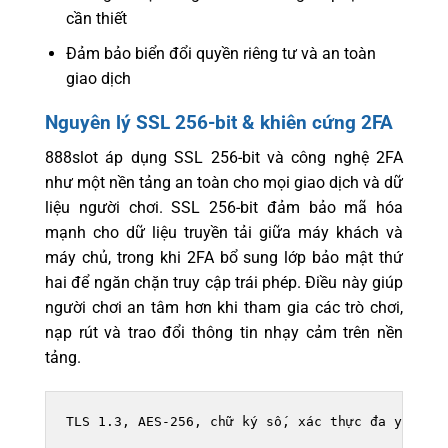
cần thiết
Đảm bảo biển đổi quyền riêng tư và an toàn
giao dịch
Nguyên lý SSL 256-bit & khiên cứng 2FA
888slot áp dụng SSL 256-bit và công nghệ 2FA
như một nền tảng an toàn cho mọi giao dịch và dữ
liệu người chơi. SSL 256-bit đảm bảo mã hóa
mạnh cho dữ liệu truyền tải giữa máy khách và
máy chủ, trong khi 2FA bổ sung lớp bảo mật thứ
hai để ngăn chặn truy cập trái phép. Điều này giúp
người chơi an tâm hơn khi tham gia các trò chơi,
nạp rút và trao đổi thông tin nhạy cảm trên nền
tảng.
TLS 1.3, AES-256, chữ ký số, xác thực đa yếu tố