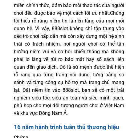
miền chính thức, đảm bảo mỗi thao tác của người
chơi đều được bảo vệ một cách tối ưu nhất.Chúng
tôi hiểu rõ rằng niềm tin là nền tảng của mọi mối
quan hệ. Vì vậy, 888slot không chỉ tập trung vào
các trò chơi hấp dẫn mà còn xây dựng một hệ sinh
thái có trách nhiệm, nơi người chơi có thể tận
hưởng niềm vui và cơ hội chiến thắng mà không
phải lo lắng về rủi ro bảo mật hay sổ sách liên
quan đến giao dịch. Đó là sứ mệnh được thể hiện
rõ ràng qua từng trang nội dung, từng bảng so
sánh và từng công cụ hỗ trợ mà trang chủ mang
lại. Đặt niềm tin vào 888slot, bạn sẽ có một trải
nghiệm siêu tốc, siêu an toàn và siêu minh bạch,
phù hợp cho mọi đối tượng người chơi ở Việt Nam
và khu vực Đông Nam Á.
16 năm hành trình tuân thủ thương hiệu
Chứng