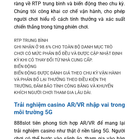
ràng về RTP trung bình và biến động theo chu kỳ.
Chúng tôi công khai cơ chế vận hành, cho phép
người chơi hiểu rõ cách tính thưởng và xác suất
chiến thắng trong từng phiên chơi.
RTP TRUNG BÌNH
GHI NHẬN Ở 98.6% CHO TOÀN BỘ DANH MỤC TRÒ
CHƠI CÓ MỨC PHÂN BỔ ĐỀU VÀ ĐƯỢC CẬP NHẬT ĐỊNH
KỲ KHI CÓ THAY ĐỔI TỪ NHÀ CUNG CẤP.
BIẾN ĐỘNG
BIẾN ĐỘNG ĐƯỢC ĐÁNH GIÁ THEO CHU KỲ VẬN HÀNH
VÀ PHÂN BỔ LẠI THƯỞNG THEO ĐIỀU KIỆN THỊ
TRƯỜNG, ĐẢM BẢO TÍNH CÔNG BẰNG VÀ KHUYẾN
KHÍCH NGƯỜI CHƠI THAM GIA LÂU DÀI.
Trải nghiệm casino AR/VR nhập vai trong
môi trường 5G
888slot tiên phong tích hợp AR/VR để mang lại
trải nghiệm casino như thật ở nền tảng 5G. Người
chơi có thể bước vào sảnh ảo, tham gia vào bàn