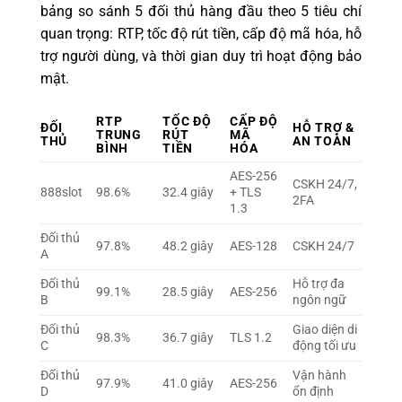
bảng so sánh 5 đối thủ hàng đầu theo 5 tiêu chí
quan trọng: RTP, tốc độ rút tiền, cấp độ mã hóa, hỗ
trợ người dùng, và thời gian duy trì hoạt động bảo
mật.
RTP
TỐC ĐỘ
CẤP ĐỘ
ĐỐI
HỖ TRỢ &
TRUNG
RÚT
MÃ
THỦ
AN TOÀN
BÌNH
TIỀN
HÓA
AES-256
CSKH 24/7,
888slot
98.6%
32.4 giây
+ TLS
2FA
1.3
Đối thủ
97.8%
48.2 giây
AES-128
CSKH 24/7
A
Đối thủ
Hỗ trợ đa
99.1%
28.5 giây
AES-256
B
ngôn ngữ
Đối thủ
Giao diện di
98.3%
36.7 giây
TLS 1.2
C
động tối ưu
Đối thủ
Vận hành
97.9%
41.0 giây
AES-256
D
ổn định