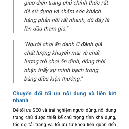
giao diện trang chủ chính thức rất
dễ sử dụng và chăm sóc khách
hàng phản hồi rất nhanh, dù đây là
lần đầu tham gia."
"Người chơi ẩn danh C đánh giá
chất lượng khuyến mãi và chất
lượng trò chơi ổn định, đồng thời
nhận thấy sự minh bạch trong
bảng điều kiện thưởng."
Chuyển đổi tối ưu nội dung và liên kết
nhanh
Để tối ưu SEO và trải nghiệm người dùng, nội dung
trang chủ được thiết kế chú trọng tính khả dụng,
tốc độ tải trang và tối ưu từ khóa liên quan đến