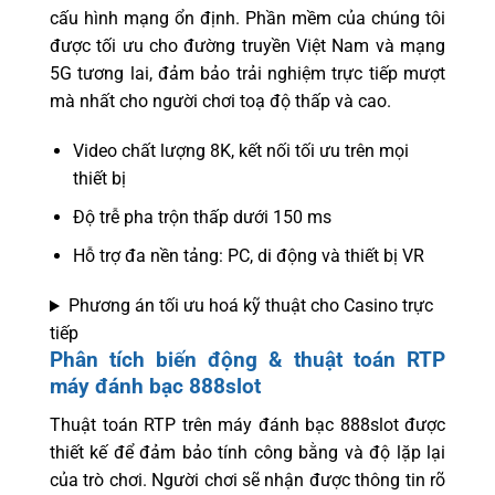
cấu hình mạng ổn định. Phần mềm của chúng tôi
được tối ưu cho đường truyền Việt Nam và mạng
5G tương lai, đảm bảo trải nghiệm trực tiếp mượt
mà nhất cho người chơi toạ độ thấp và cao.
Video chất lượng 8K, kết nối tối ưu trên mọi
thiết bị
Độ trễ pha trộn thấp dưới 150 ms
Hỗ trợ đa nền tảng: PC, di động và thiết bị VR
Phương án tối ưu hoá kỹ thuật cho Casino trực
tiếp
Phân tích biến động & thuật toán RTP
máy đánh bạc 888slot
Thuật toán RTP trên máy đánh bạc 888slot được
thiết kế để đảm bảo tính công bằng và độ lặp lại
của trò chơi. Người chơi sẽ nhận được thông tin rõ