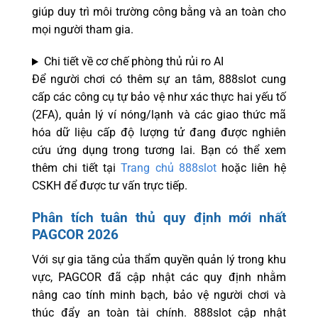
giúp duy trì môi trường công bằng và an toàn cho
mọi người tham gia.
Chi tiết về cơ chế phòng thủ rủi ro AI
Để người chơi có thêm sự an tâm, 888slot cung
cấp các công cụ tự bảo vệ như xác thực hai yếu tố
(2FA), quản lý ví nóng/lạnh và các giao thức mã
hóa dữ liệu cấp độ lượng tử đang được nghiên
cứu ứng dụng trong tương lai. Bạn có thể xem
thêm chi tiết tại
Trang chủ 888slot
hoặc liên hệ
CSKH để được tư vấn trực tiếp.
Phân tích tuân thủ quy định mới nhất
PAGCOR 2026
Với sự gia tăng của thẩm quyền quản lý trong khu
vực, PAGCOR đã cập nhật các quy định nhằm
nâng cao tính minh bạch, bảo vệ người chơi và
thúc đẩy an toàn tài chính. 888slot cập nhật