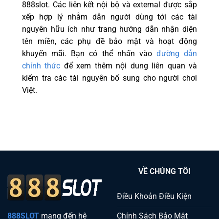
888slot. Các liên kết nội bộ và external được sắp
xếp hợp lý nhằm dẫn người dùng tới các tài
nguyên hữu ích như trang hướng dẫn nhận diện
tên miền, các phụ đề bảo mật và hoạt động
khuyến mãi. Bạn có thể nhấn vào
đường dẫn
chính thức
để xem thêm nội dung liên quan và
kiểm tra các tài nguyên bổ sung cho người chơi
Việt.
VỀ CHÚNG TÔI
Điều Khoản Điều Kiện
Chính Sách Bảo Mật
888SLOT
mang đến hệ