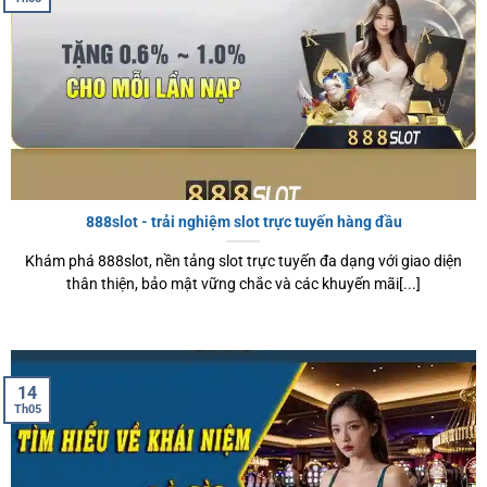
888slot - trải nghiệm slot trực tuyến hàng đầu
Khám phá 888slot, nền tảng slot trực tuyến đa dạng với giao diện
thân thiện, bảo mật vững chắc và các khuyến mãi[...]
888slot_features
14
Th05
An toàn và bảo mật khi tham gia 888slot
An toàn là yếu tố hàng đầu khi người chơi lựa chọn nền
tảng cá cược. 888slot áp dụng giấy phép hợp pháp từ các