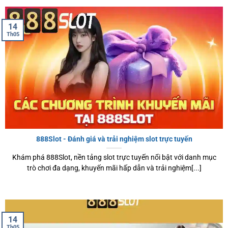
Các tính năng nổi bật của 888slot
14
Th05
Nền tảng cung cấp nhiều công nghệ bảo mật tiên tiến,
mang đến trải nghiệm công bằng và an toàn cho người
chơi. Thiết kế tối ưu cho người Việt, tốc độ tải nhanh và
khả năng tùy chỉnh giúp bạn bắt đầu chỉ trong vài phút.
Các trò chơi được cung cấp bởi các nhà phát triển uy tín,
đảm bảo tỷ lệ trả thưởng minh bạch và công bằng.
Tính năng dành riêng cho người chơi Việt
888Slot - Đánh giá và trải nghiệm slot trực tuyến
Hỗ trợ ngôn ngữ và phương thức thanh toán phổ biến tại
Khám phá 888Slot, nền tảng slot trực tuyến nổi bật với danh mục
Việt Nam
trò chơi đa dạng, khuyến mãi hấp dẫn và trải nghiệm[...]
Khuyến mãi dành cho người chơi mới và thường xuyên
Giao diện thanh toán an toàn, xác thực nhanh và rút tiền
linh hoạt
14
Th05