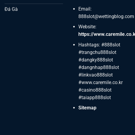
khu vực có quy định nghiêm ngặt, hãy kiểm tra tính hợp
Email:
Đá Gà
pháp của hoạt động cá cược và chỉ tham gia khi được
888slot@wettingblog.com
phép.
Website:
Đảm bảo bạn dùng 888slot từ nguồn hợp
https://www.caremile.co.
pháp và tránh các trang sao chép hoặc
Hashtags: #888slot
lừa đảo để bảo vệ tài khoản và tiền cược
#trangchu888slot
của mình.
#dangky888slot
#dangnhap888slot
#linkvao888slot
#www.caremile.co.kr
#casino888slot
#taiapp888slot
Sitemap