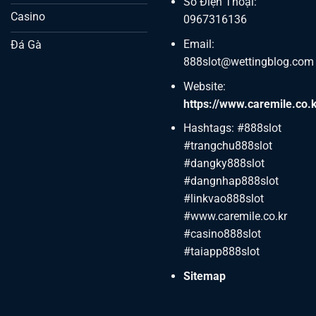
Số Điện Thoại:
Casino
0967316136
Email:
Đá Gà
888slot@wettingblog.com
Website:
https://www.caremile.co.
Hashtags: #888slot
#trangchu888slot
#dangky888slot
#dangnhap888slot
#linkvao888slot
#www.caremile.co.kr
#casino888slot
#taiapp888slot
Sitemap