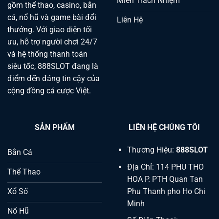
Miễn Trách Nhiệm
gồm thể thao, casino, bắn
cá, nổ hũ và game bài đổi
Liên Hệ
thưởng. Với giao diện tối
ưu, hỗ trợ người chơi 24/7
và hệ thống thanh toán
siêu tốc, 888SLOT đang là
điểm đến đáng tin cậy của
cộng đồng cá cược Việt.
SẢN PHẨM
LIÊN HỆ CHÚNG TÔI
Thương Hiệu:
888SLOT
Bắn Cá
Địa Chỉ: 114 PHU THO
Thể Thao
HOA P. PTH Quan Tan
Phu Thanh pho Ho Chi
Xổ Số
Minh
Nổ Hũ