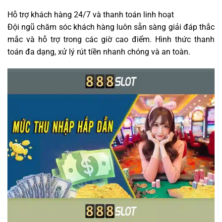
Hỗ trợ khách hàng 24/7 và thanh toán linh hoạt
Đội ngũ chăm sóc khách hàng luôn sẵn sàng giải đáp thắc
mắc và hỗ trợ trong các giờ cao điểm. Hình thức thanh
toán đa dạng, xử lý rút tiền nhanh chóng và an toàn.