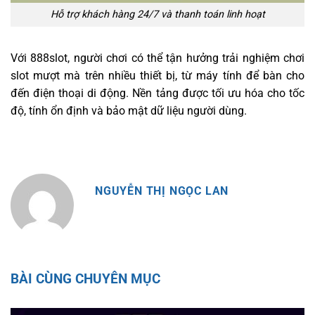
Hỗ trợ khách hàng 24/7 và thanh toán linh hoạt
Với 888slot, người chơi có thể tận hưởng trải nghiệm chơi
slot mượt mà trên nhiều thiết bị, từ máy tính để bàn cho
đến điện thoại di động. Nền tảng được tối ưu hóa cho tốc
độ, tính ổn định và bảo mật dữ liệu người dùng.
NGUYỄN THỊ NGỌC LAN
BÀI CÙNG CHUYÊN MỤC