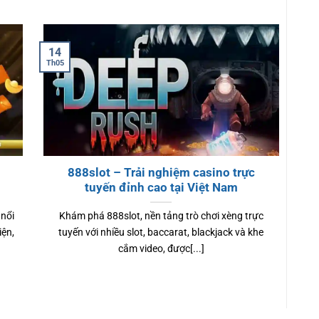
14
Th05
n được xây dựng với mục tiêu phục vụ cộng đồng người chơi Việt
 bảo phù hợp với mọi sở thích. Giao diện người dùng được thiết
bàn. Bên cạnh đó, nền tảng áp dụng RNG do các tổ chức độc lập
888slot – Trải nghiệm casino trực
tuyến đỉnh cao tại Việt Nam
 nổi
Khám phá 888slot, nền tảng trò chơi xèng trực
iện,
tuyến với nhiều slot, baccarat, blackjack và khe
cắm video, được[...]