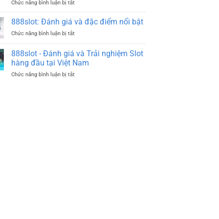
Chức năng bình luận bị tắt
ở
Săn
Dương
Bắn
Thưởng
Hấp
Cá
888slot: Đánh giá và đặc điểm nổi bật
Dưới
Dẫn
Rùa
Lòng
Chức năng bình luận bị tắt
ở
Xanh:
Đại
Bắn
Săn
Dương
Cá
888slot - Đánh giá và Trải nghiệm Slot
Thưởng
Hấp
Rùa
Dưới
hàng đầu tại Việt Nam
Dẫn
Xanh:
Lòng
Chức năng bình luận bị tắt
ở
Săn
Đại
Bắn
Thưởng
Dương
Cá
Dưới
Hấp
Rùa
Lòng
Dẫn
Xanh:
Đại
Săn
Dương
Thưởng
Hấp
Dưới
Dẫn
Lòng
Đại
Dương
Hấp
Dẫn