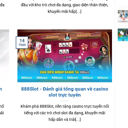
 đa
đầu với kho trò chơi đa dạng, giao diện thân thiện,
khuyến mãi hấp[...]
14
Th05
888slot_overview_image
n
888Slot - Đánh giá tổng quan về casino
slot trực tuyến
 888slot
phổ
Khám phá 888Slot, nền tảng casino trực tuyến nổi
mãi
tiếng với các trò chơi slot đa dạng, khuyến mãi
hấp dẫn và trải[...]