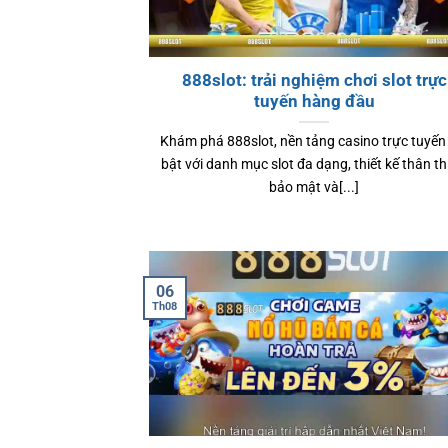
888slot: trải nghiệm chơi slot trực
tuyến hàng đầu
Khám phá 888slot, nền tảng casino trực tuyến
bật với danh mục slot đa dạng, thiết kế thân th
bảo mật và[...]
06
Th08