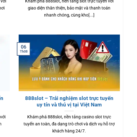
 với
Khám phá 888slot, nền tảng slot trực tuyến với
hơi
giao diện thân thiện, bảo mật và thanh toán
nhanh chóng, cùng kho[...]
06
Th08
ến
888slot – Trải nghiệm slot trực tuyến
uy tín và thú vị tại Việt Nam
 với
Khám phá 888slot, nền tảng casino slot trực
n
tuyến an toàn, đa dạng trò chơi và dịch vụ hỗ trợ
khách hàng 24/7.