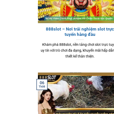
888slot – Nơi trải nghiệm slot trự
tuyến hàng đầu
Khám phá 888slot, nền tảng chơi slot trực tu
uy tín với trò chơi đa dạng, khuyến mãi hấp dẫ
thiết kế thân thiện.
06
Th08