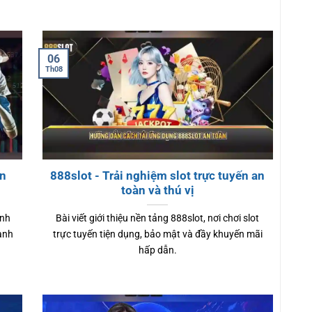
06
Th08
ến
888slot - Trải nghiệm slot trực tuyến an
toàn và thú vị
anh
Bài viết giới thiệu nền tảng 888slot, nơi chơi slot
anh
trực tuyến tiện dụng, bảo mật và đầy khuyến mãi
hấp dẫn.