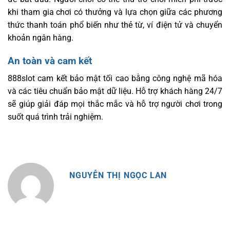
khi tham gia chơi có thưởng và lựa chọn giữa các phương
thức thanh toán phổ biến như thẻ từ, ví điện tử và chuyển
khoản ngân hàng.
An toàn và cam kết
888slot cam kết bảo mật tối cao bằng công nghệ mã hóa
và các tiêu chuẩn bảo mật dữ liệu. Hỗ trợ khách hàng 24/7
sẽ giúp giải đáp mọi thắc mắc và hỗ trợ người chơi trong
suốt quá trình trải nghiệm.
NGUYỄN THỊ NGỌC LAN