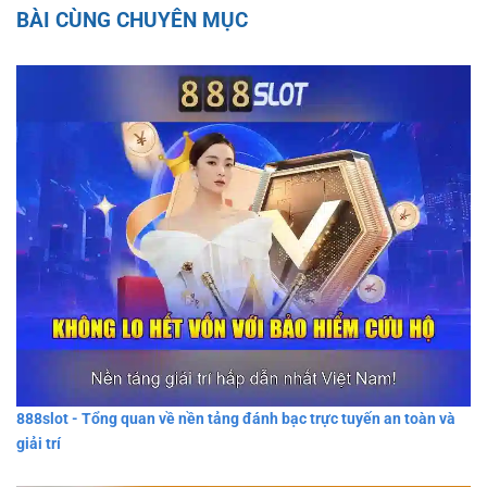
BÀI CÙNG CHUYÊN MỤC
888slot - Tổng quan về nền tảng đánh bạc trực tuyến an toàn và
giải trí