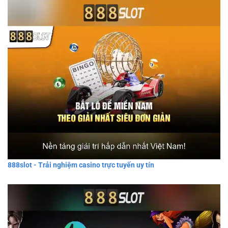
888slot - Trải nghiệm casino trực tuyến uy tín