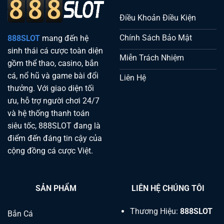
Điều Khoản Điều Kiện
Chính Sách Bảo Mật
888SLOT
mang đến hệ
sinh thái cá cược toàn diện
Miễn Trách Nhiệm
gồm thể thao, casino, bắn
cá, nổ hũ và game bài đổi
Liên Hệ
thưởng. Với giao diện tối
ưu, hỗ trợ người chơi 24/7
và hệ thống thanh toán
siêu tốc, 888SLOT đang là
điểm đến đáng tin cậy của
cộng đồng cá cược Việt.
SẢN PHẨM
LIÊN HỆ CHÚNG TÔI
Thương Hiệu:
888SLOT
Bắn Cá