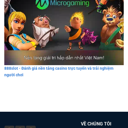
888slot - Đánh giá nền tảng casino trực tuyến và trải nghiệm
người chơi
VỀ CHÚNG TÔI