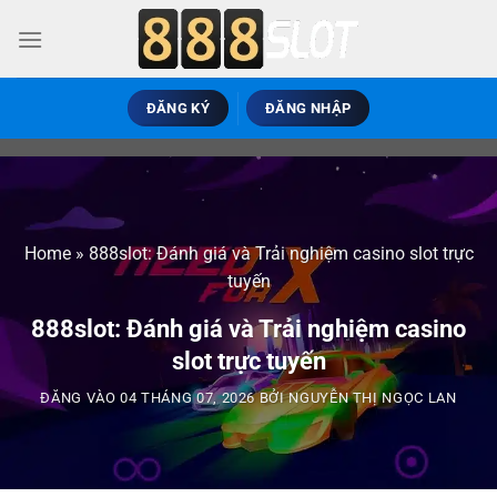
ĐĂNG KÝ
ĐĂNG NHẬP
Home
»
888slot: Đánh giá và Trải nghiệm casino slot trực
tuyến
888slot: Đánh giá và Trải nghiệm casino
slot trực tuyến
ĐĂNG VÀO
04 THÁNG 07, 2026
BỞI
NGUYỄN THỊ NGỌC LAN