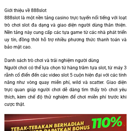
Giới thiệu về 888slot
888slot là một nền tảng casino trực tuyến nổi tiếng với loạt
trò chơi slot đa dạng và giao diện người dùng thân thiện.
Nền tảng này cung cấp các tựa game từ các nhà phát triển
uy tín, đồng thời hỗ trợ nhiều phương thức thanh toán và
bảo mật cao.
Danh sách trò chơi và trải nghiệm người dùng
Người chơi có thể lựa chọn từ hàng trăm tựa slot, từ máy 3
rãnh cổ điển đến các video slot 5 cuộn hiện đại với các tính
năng như vòng quay miễn phí, wild và scatter. Giao diện
trực quan giúp người chơi dễ dàng tìm thấy trò chơi yêu
thích, kèm chế độ thử nghiệm để chơi miễn phí trước khi
cược thật.