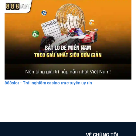
888slot - Trải nghiệm casino trực tuyến uy tín
VỀ CHÚNG TÔI