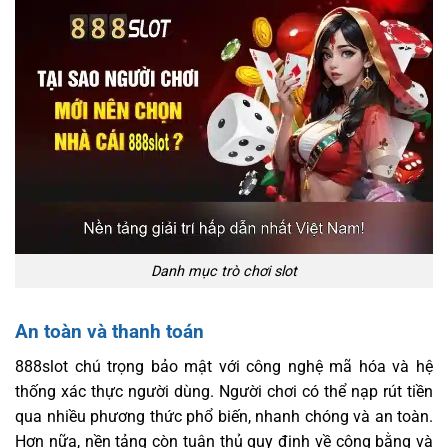
Danh mục trò chơi slot
An toàn và thanh toán
888slot chú trọng bảo mật với công nghệ mã hóa và hệ
thống xác thực người dùng. Người chơi có thể nạp rút tiền
qua nhiều phương thức phổ biến, nhanh chóng và an toàn.
Hơn nữa, nền tảng còn tuân thủ quy định về công bằng và