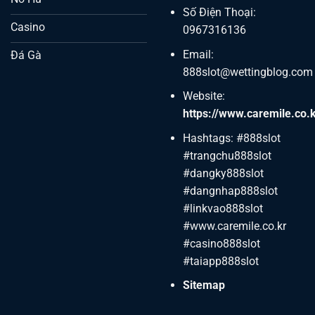
Số Điện Thoại:
Casino
0967316136
Email:
Đá Gà
888slot@wettingblog.com
Website:
https://www.caremile.co.
Hashtags: #888slot
#trangchu888slot
#dangky888slot
#dangnhap888slot
#linkvao888slot
#www.caremile.co.kr
#casino888slot
#taiapp888slot
Sitemap