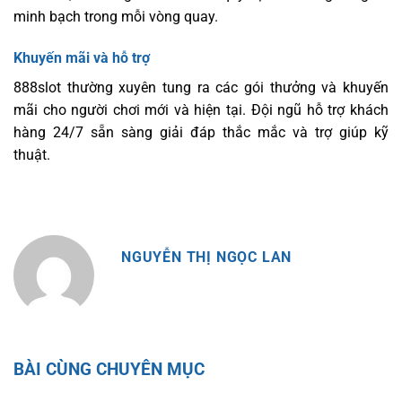
minh bạch trong mỗi vòng quay.
Khuyến mãi và hỗ trợ
888slot thường xuyên tung ra các gói thưởng và khuyến
mãi cho người chơi mới và hiện tại. Đội ngũ hỗ trợ khách
hàng 24/7 sẵn sàng giải đáp thắc mắc và trợ giúp kỹ
thuật.
NGUYỄN THỊ NGỌC LAN
BÀI CÙNG CHUYÊN MỤC