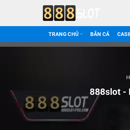
TRANG CHỦ
BẮN CÁ
CAS
H
888slot -