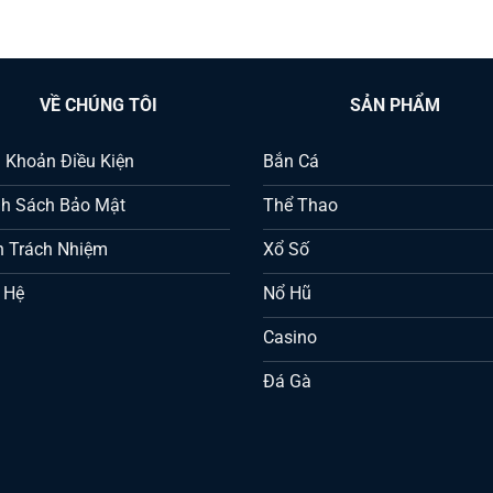
VỀ CHÚNG TÔI
SẢN PHẨM
 Khoản Điều Kiện
Bắn Cá
nh Sách Bảo Mật
Thể Thao
n Trách Nhiệm
Xổ Số
 Hệ
Nổ Hũ
Casino
Đá Gà