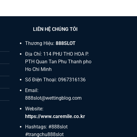
LIÊN HỆ CHÚNG TÔI
Thương Hiệu:
888SLOT
Địa Chỉ: 114 PHU THO HOA P.
PTH Quan Tan Phu Thanh pho
Ho Chi Minh
Số Điện Thoại:
0967316136
Email:
888slot@wettingblog.com
Website:
https://www.caremile.co.kr
Hashtags: #888slot
#trangchu888slot