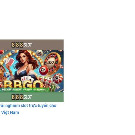
rải nghiệm slot trực tuyến cho
i Việt Nam