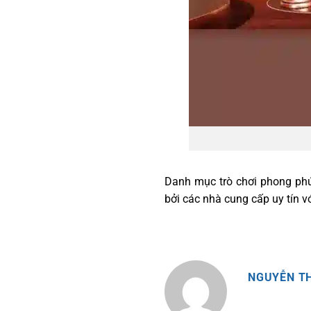
Danh mục trò chơi phong phú: 
bởi các nhà cung cấp uy tín v
NGUYỄN TH