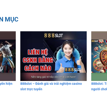
ÊN MỤC
uyến hiện
888slot – Đánh giá và trải nghiệm casino
888slot: T
slot trực tuyến
người chơ