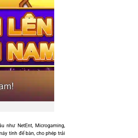
u như NetEnt, Microgaming,
máy tính để bàn, cho phép trải