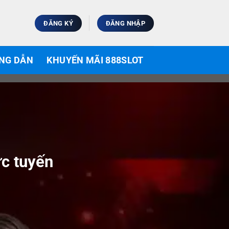
ĐĂNG KÝ
ĐĂNG NHẬP
NG DẪN
KHUYẾN MÃI 888SLOT
ực tuyến