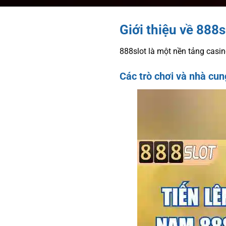
Giới thiệu về 888s
888slot là một nền tảng casino
Các trò chơi và nhà cun