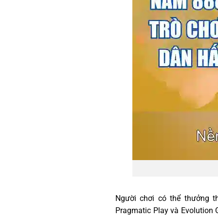
Người chơi có thể thưởng 
Pragmatic Play và Evolution G