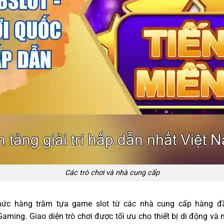
Các trò chơi và nhà cung cấp
thức hàng trăm tựa game slot từ các nhà cung cấp hàng đầ
aming. Giao diện trò chơi được tối ưu cho thiết bị di động và 